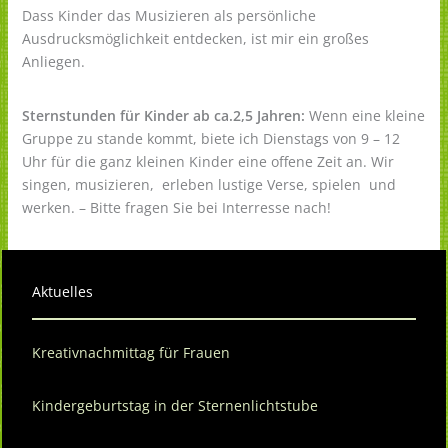
Dass Kinder das Musizieren als persönliche
Ausdrucksmöglichkeit entdecken, ist mir ein großes
Anliegen.
Sternstunden für Kinder ab ca.2,5 Jahren:
Wenn eine kleine
Gruppe zu stande kommt, biete ich Dienstags von 9 – 12
Uhr für die ganz kleinen Kinder eine offene Zeit an. Wir
singen, musizieren, erleben lustige Verse, spielen und
werken. – Bitte fragen Sie bei Interresse nach!
Aktuelles
Kreativnachmittag für Frauen
Kindergeburtstag in der Sternenlichtstube