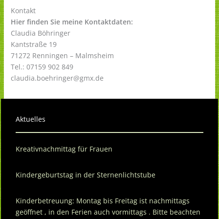
Kontakt
Hier finden Sie meine Kontaktdaten:
Claudia Böhringer
Kantstraße 19
71272 Renningen – Malmsheim
Tel.: 07159 902 849
claudia.boehringer@gmx.de
Aktuelles
Kreativnachmittag für Frauen
Kindergeburtstag in der Sternenlichtstube
Kinderbetreuung: Montag bis Freitag ist nachmittags
geöffnet , in den Ferien auch vormittags . Bitte beachten